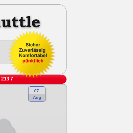
 213 7
07
Aug